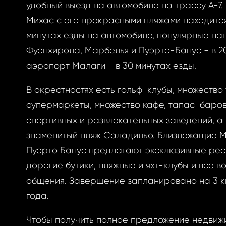
удобный выезд на автомобиле на трассу А-7
Михас с его прекрасными пляжами находится
ризоваться
минутах езды на автомобиле, популярные на
Фуэнхирола, Марбелья и Пуэрто-Банус - в 20
аэропорт Малаги - в 30 минутах езды.
В окрестностях есть гольф-клубы, множество 
BOOK
ытый
супермаркеты, множество кафе, тапас-баров
BOOK
спортивных и развлекательных заведений, а
знаменитый пляж Саладильо. Близлежащие М
GLE
оль
Пуэрто Банус предлагают эксклюзивные рес
дорогие бутики, пляжные и яхт-клубы и все в
GLE
общения. Завершение запланировано на 3 к
РОННОЙ ПОЧТЕ
года.
вам ссылку на
у, где вы можете
Чтобы получить полное предложение недвиж