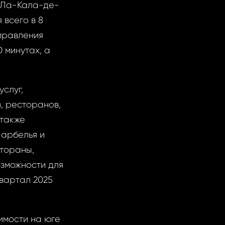
. Ла-Кала-де-
 всего в 8
правления
 минутах, а
услуг,
, ресторанов,
 также
арбелья и
тораны,
озможности для
вартал 2025
имости на юге