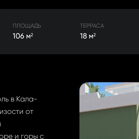
ПЛОЩАДЬ
ТЕРРАСА
106 м
18 м
2
2
ль в Кала-
изости от
ы
оре и горы с