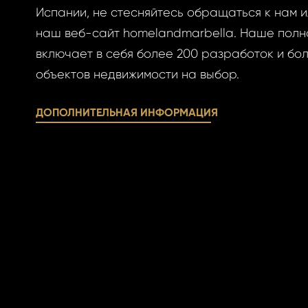
овый пароль.
Испании, не стесняйтесь обращаться к нам и
наш веб-сайт homelandmarbella. Наше пол
включает в себя более 200 разработок и бол
объектов недвижимости на выбор.
ДОПОЛНИТЕЛЬНАЯ ИНФОРМАЦИЯ
АВИТЬ
ОВАТЬСЯ
АВИТЬ
ОВАТЬСЯ
ницу авторизации.
 пароль?
учётной записи
айте её сейчас