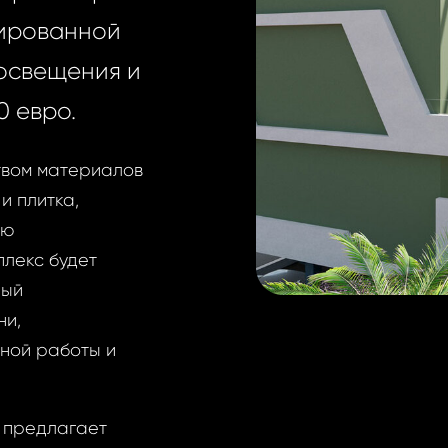
тированной
 освещения и
0 евро.
твом материалов
и плитка,
ью
плекс будет
ный
ни,
ной работы и
т предлагает