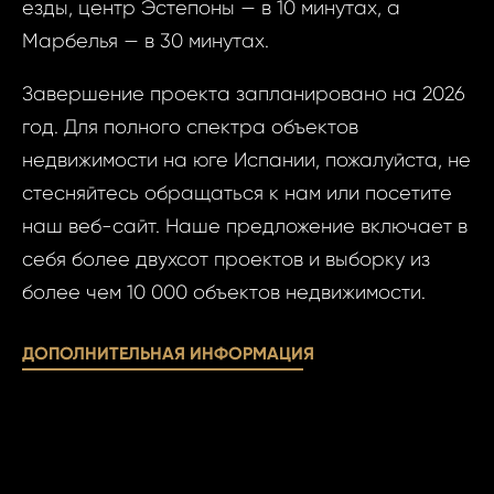
езды, центр Эстепоны — в 10 минутах, а
Фам
Марбелья — в 30 минутах.
Время
Завершение проекта запланировано на 2026
Прим
год. Для полного спектра объектов
недвижимости на юге Испании, пожалуйста, не
При
стесняйтесь обращаться к нам или посетите
наш веб-сайт. Наше предложение включает в
себя более двухсот проектов и выборку из
более чем 10 000 объектов недвижимости.
Даю
Даю сог
сог
обработк
ДОПОЛНИТЕЛЬНАЯ ИНФОРМАЦИЯ
обра
персона
пер
данных..
данн
ОТПР