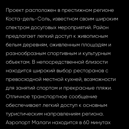
недви
Испания,
Проект расположен в престижном регионе
ID1849 -
Коста-дель-Соль, известном своим широким
Ваш
3 Ком
спектром досуговых мероприятий. Район
Испа
предлагает легкий доступ к живописным
Este
белым деревням, оживленным площадям и
Ва
разнообразным спортивным и культурным
Ваш 
объектам. В непосредственной близости
находится широкий выбор ресторанов с
превосходной местной кухней, возможности
Ваш 
для занятий спортом и прекрасные пляжи.
Отличное транспортное сообщение
Ф
обеспечивает легкий доступ к основным
И
туристическим направлениям региона.
Аэропорт Малаги находится в 60 минутах