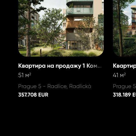
Квартира на продажу 1 Комната
51 м
41 м
2
2
Prague 5 - Radlice, Radlická
Prague 5
357.708 EUR
318.189 