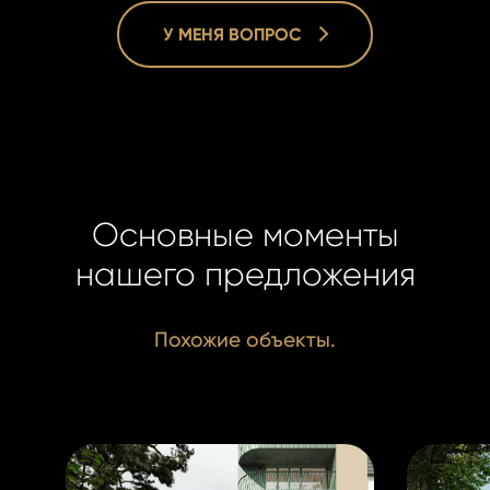
У МЕНЯ ВОПРОС
Homelan
Homelan
Основные моменты
+420 731
+420 731
info@hom
нашего предложения
info@hom
Похожие объекты.