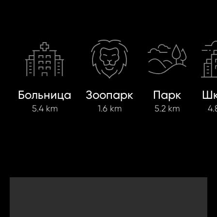
Больница
Зоопарк
Парк
Шк
5.4 km
1.6 km
5.2 km
4.