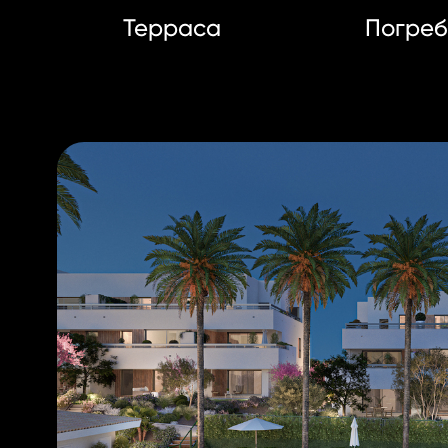
Терраса
Погре