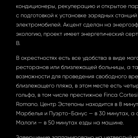
кондиционеры, рекуперацию и открытое па
с подготовкой к установке зарядных станций
ризоваться
электромобилей. Акцент сделан на энергоэф
экологию, проект имеет энергетический сер
В.
BOOK
В окрестностях есть все удобства в виде маг
ытый
ресторанов или близлежащей больницы, а т
BOOK
возможности для проведения свободного вр
близлежащего пляжа, в этом месте есть четы
GLE
оль
гольфа, в том числе престижное Finca Cortesin
GLE
Romano. Центр Эстепоны находится в 8 минут
РОННОЙ ПОЧТЕ
Марбелья и Пуэрто-Банус — в 30 минутах, а
Малаги — в 50 минутах езды на машине.
вам ссылку на
у, где вы можете
Завершение запланировано на четвертый к