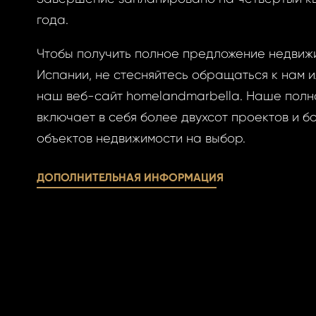
овый пароль.
года.
Чтобы получить полное предложение недвиж
Испании, не стесняйтесь обращаться к нам и
наш веб-сайт homelandmarbella. Наше пол
включает в себя более двухсот проектов и б
АВИТЬ
ОВАТЬСЯ
объектов недвижимости на выбор.
АВИТЬ
ОВАТЬСЯ
ницу авторизации.
 пароль?
ДОПОЛНИТЕЛЬНАЯ ИНФОРМАЦИЯ
учётной записи
айте её сейчас