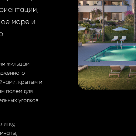
риентации,
ое море и
о
оим жильцам
хоженного
йнами, крытым и
м полем для
ельных уголков
литку,
мнаты,