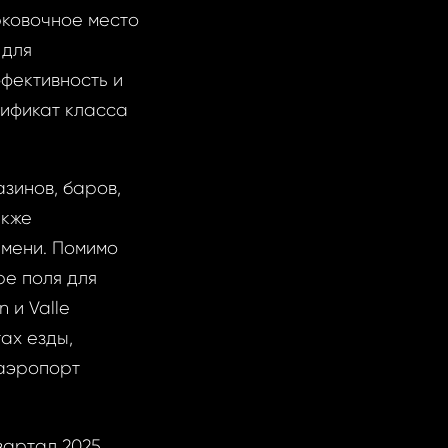
рковочное место
 для
фективность и
тификат класса
азинов, баров,
акже
емени. Помимо
ре поля для
 и Valle
ах езды,
 аэропорт
вартал 2025