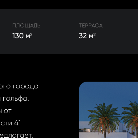
ПЛОЩАДЬ
ТЕРРАСА
130 м
32 м
2
2
ого города
 гольфа,
ы от
сти 41
едлагает,