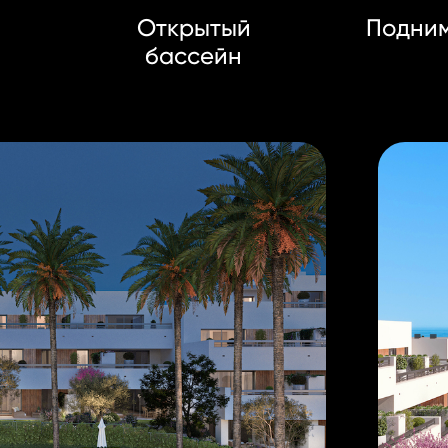
б
Открытый
Подни
бассейн