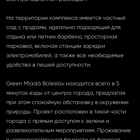
На территории комплекса имеется частный
Запр
ID2101 - Кварт
сад с прудами, идеально подходящий для
недви
Mladá Boleslav
отдыха или летних барбекю, просторная
Micha
парковка, включая станции зарядки
ID2101 -
электромобилей, а также все необходимые
2 Комнат
удобства в пешей доступности.
Ваш
Boles
Michal
Green Mladá Boleslav находится всего в 5
Micha
минутах езды от центра города, предлагая
Ва
при этом спокойную обстановку в окружении
Ваш 
природы. Проект расположен в тихой части
города с прямым доступом к зелени и
развлекательным мероприятиям. Проживание
Ваш 
в непосредственной близости от фервеев