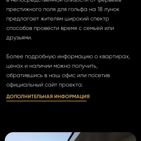
Ф
престижного поля для гольфа на 18 лунок
предлагает жителям широкий спектр
И
способов провести время с семьей или
друзьями.
Фам
Более подробную информацию о квартирах,
Время
ценах и наличии можно получить,
обратившись в наш офис или посетив
Прим
официальный сайт проекта.
При
ДОПОЛНИТЕЛЬНАЯ ИНФОРМАЦИЯ
Даю
Даю сог
сог
обработк