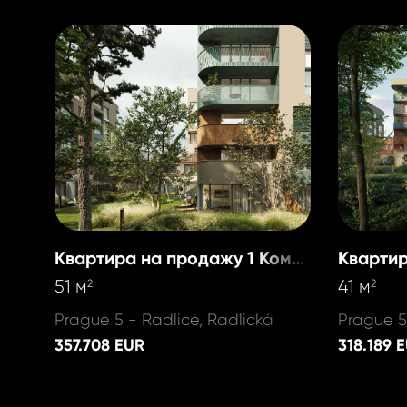
Квартира на продажу 1 Комната
51 м
41 м
2
2
Prague 5 - Radlice, Radlická
Prague 5
357.708 EUR
318.189 