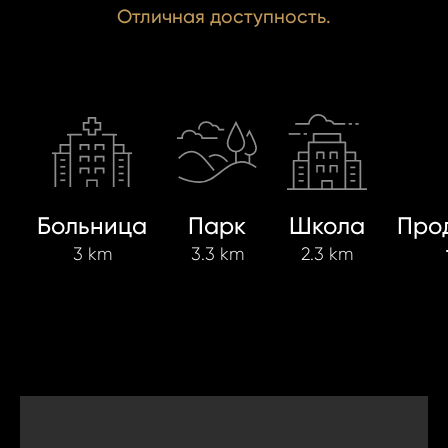
Отличная доступность.
Больница
Парк
Школа
Про
3 km
3.3 km
2.3 km