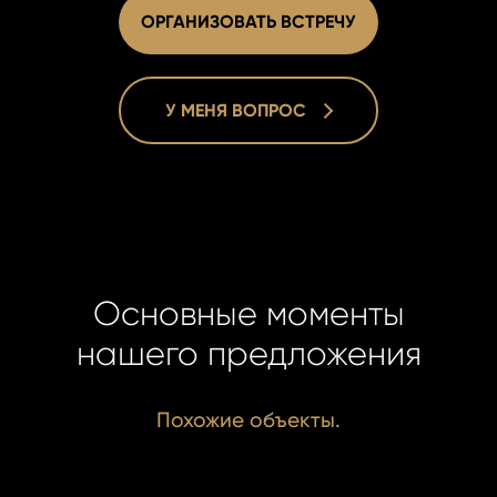
ОРГАНИЗОВАТЬ ВСТРЕЧУ
У МЕНЯ ВОПРОС
Lucie Dušk
Lucie Dušk
Real Estat
Real Estat
+420 731 5
+420 731 5
duskova@h
duskova@h
Основные моменты
нашего предложения
Похожие объекты.