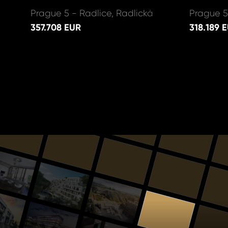
Prague 5 - Radlice, Radlická
Prague 5
357.708 EUR
318.189 