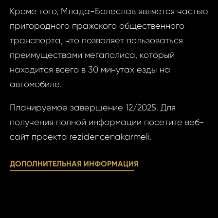
Кроме того, Млада-Болеслав является частью
Фам
пригородного пражского общественного
транспорта, что позволяет пользоваться
Время
преимуществами мегаполиса, который
Прим
находится всего в 30 минутах езды на
автомобиле.
При
Планируемое завершение 12/2025. Для
получения полной информации посетите веб-
сайт проекта rezidencenakarmeli.
Даю
Даю сог
сог
ДОПОЛНИТЕЛЬНАЯ ИНФОРМАЦИЯ
обработк
обра
персона
пер
данных..
данн