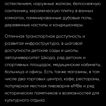
ID1540 - Ква
остеклением, наружные жалюзи, белоснежную
недви
Mladá Bolesla
сантехнику, керамическую плитку в ванных
комнатах, ламинированные дубовые полы,
ID1540 -
деревянные настилы и кондиционеры.
Ваш
Студия
Bolesl
Отличная транспортная доступность и
Kar
развитая инфраструктура, в шаговой
Ва
доступности детские сады и школы,
Ваш 
автоуниверситет Шкода, ряд детских и
спортивных площадок, медицинские кабинеты,
больница и офисы. Есть также магазины, в том
Ваш 
числе два торговых центра, кафе, рестораны,
популярная местная пивоварня eMBe и ряд
Ф
исторических памятников и возможностей для
И
культурного отдыха.