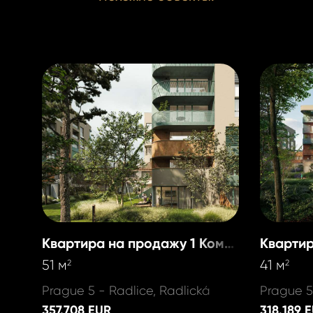
Квартира на продажу 1 Комната
51 м
41 м
2
2
Prague 5 - Radlice, Radlická
Prague 5
357.708 EUR
318.189 