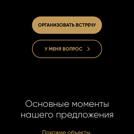
ОРГАНИЗОВАТЬ ВСТРЕЧУ
У МЕНЯ ВОПРОС
Lucie Dušk
Lucie Dušk
Real Estat
Real Estat
+420 731 5
+420 731 5
duskova@h
duskova@h
Основные моменты
нашего предложения
Похожие объекты.