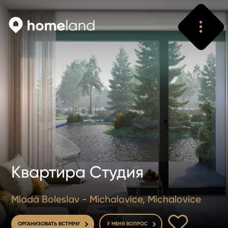
Искать
Vyhledat
Квартира Студия
Mladá Boleslav - Michalovice, Michalovice
В ИЗБРАННОЕ
ОРГАНИЗОВАТЬ ВСТРЕЧУ
У МЕНЯ ВОПРОС