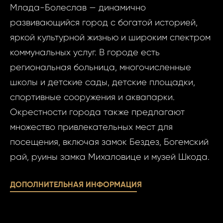
Млада-Болеслав — динамично
Ф
развивающийся город с богатой историей,
яркой культурной жизнью и широким спектром
И
коммунальных услуг. В городе есть
региональная больница, многочисленные
школы и детские сады, детские площадки,
Фам
спортивные сооружения и аквапарки.
Время
Окрестности города также предлагают
множество привлекательных мест для
Прим
посещения, включая замок Бездез, Богемский
При
рай, руины замка Михаловице и музей Шкода.
ДОПОЛНИТЕЛЬНАЯ ИНФОРМАЦИЯ
Даю
Даю сог
сог