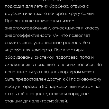
подходит для летних барбекю, отдыха с
друзьями или тихого вечера в кругу семьи.
Запр
Проект также отличается низким
ID2099 - Ква
энергопотреблением, относящимся к классу
недви
Mladá Boleslav
энергоэффективности «А», что позволяет
Micha
ID20
снизить эксплуатационные расходы без
Квартира
ущерба для комфорта. Все квартиры
Ваш
Mladá Bo
оборудованы системой подогрева пола и
Michal
охлаждения с помощью тепловых насосов. За
Micha
дополнительную плату к квартирам может
Ва
быть предоставлен доступ к 61 парковочному
Ваш 
месту в гараже и 80 парковочным местам на
открытой площадке, включая зарядные
станции для электромобилей.
Ваш 