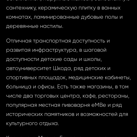
ID1516 - Кварт
недви
сантехнику, керамическую плитку в ванных
Mladá Bolesla
комнатах, ламинированные дубовые полы и
ID1516 -
деревянные настилы.
Ваш
1 Комнат
Bolesl
Отличная транспортная доступность и
Kar
развитая инфраструктура, в шаговой
Ва
доступности детские сады и школы,
автоуниверситет Шкода, ряд детских и
Ваш 
спортивных площадок, медицинские кабинеты,
больница и офисы. Есть также магазины, в том
числе два торговых центра, кафе, рестораны,
Ваш 
популярная местная пивоварня eMBe и ряд
Ф
исторических памятников и возможностей для
культурного отдыха.
И