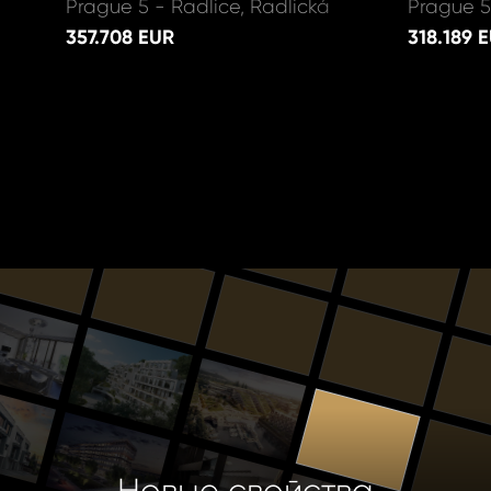
Prague 5 - Radlice, Radlická
Prague 5
357.708 EUR
318.189 
Новые свойства