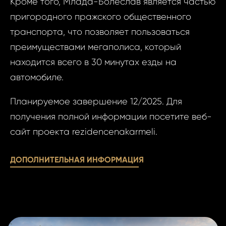
Кроме того, Млада-Болеслав является частью
пригородного пражского общественного
Фам
транспорта, что позволяет пользоваться
преимуществами мегаполиса, который
Время
находится всего в 30 минутах езды на
Прим
автомобиле.
При
Планируемое завершение 12/2025. Для
получения полной информации посетите веб-
сайт проекта rezidencenakarmeli.
Даю
Даю сог
ДОПОЛНИТЕЛЬНАЯ ИНФОРМАЦИЯ
сог
обработк
обра
персона
пер
данных..
данн