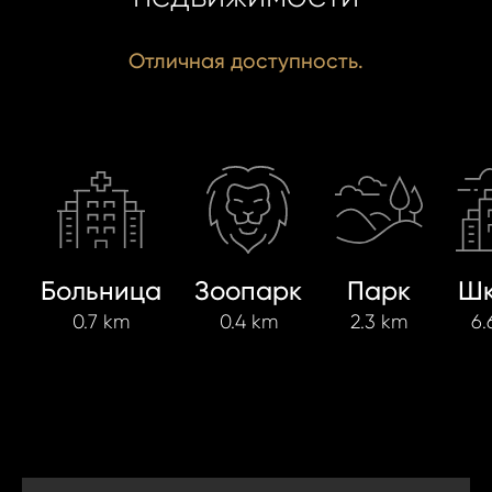
Отличная доступность.
Больница
Зоопарк
Парк
Шк
0.7 km
0.4 km
2.3 km
6.