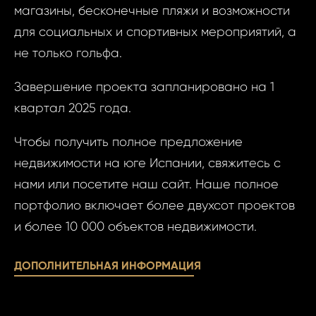
магазины, бесконечные пляжи и возможности
Фам
для социальных и спортивных мероприятий, а
не только гольфа.
Время
Завершение проекта запланировано на 1
Прим
квартал 2025 года.
При
Чтобы получить полное предложение
недвижимости на юге Испании, свяжитесь с
нами или посетите наш сайт. Наше полное
Даю
портфолио включает более двухсот проектов
Даю сог
сог
и более 10 000 объектов недвижимости.
обработк
обра
персона
пер
ДОПОЛНИТЕЛЬНАЯ ИНФОРМАЦИЯ
данных..
данн