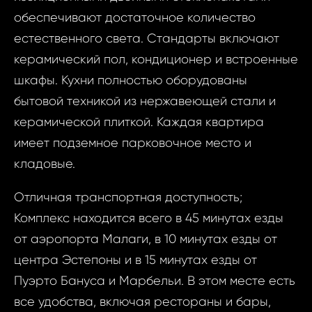
недви
обеспечивают достаточное количество
Испания,
естественного света. Стандарты включают
ID1812 -
керамический пол, кондиционер и встроенные
Ваш
1 Ком
шкафы. Кухни полностью оборудованы
Испа
бытовой техникой из нержавеющей стали и
Este
керамической плиткой. Каждая квартира
Ва
имеет подземное парковочное место и
Ваш 
кладовые.
Отличная транспортная доступность;
Ваш 
Комплекс находится всего в 45 минутах езды
от аэропорта Малаги, в 10 минутах езды от
Ф
центра Эстепоны и в 15 минутах езды от
И
Пуэрто Бануса и Марбельи. В этом месте есть
все удобства, включая рестораны и бары,