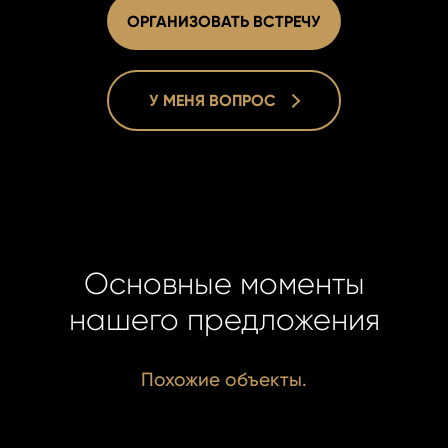
ОРГАНИЗОВАТЬ ВСТРЕЧУ
У МЕНЯ ВОПРОС
Homelan
Homelan
+420 731
+420 731
Основные моменты
info@hom
info@hom
нашего предложения
Похожие объекты.