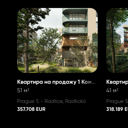
Квартира на продажу 1 Комната
51 м
41 м
2
2
Prague 5 - Radlice, Radlická
Prague 5
357.708 EUR
318.189 