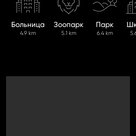
Больница
Зоопарк
Парк
Шк
4.9 km
5.1 km
6.4 km
5.