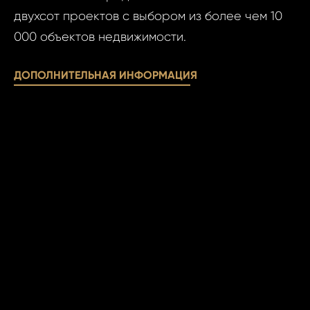
двухсот проектов с выбором из более чем 10
000 объектов недвижимости.
Фам
Время
ДОПОЛНИТЕЛЬНАЯ ИНФОРМАЦИЯ
Прим
При
Даю сог
Даю
обработк
сог
персона
обра
данных..
пер
данн