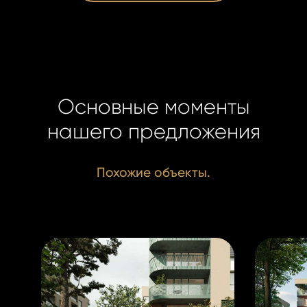
Основные моменты
Homelan
Homelan
нашего предложения
+420 731
+420 731
info@hom
info@hom
Похожие объекты.