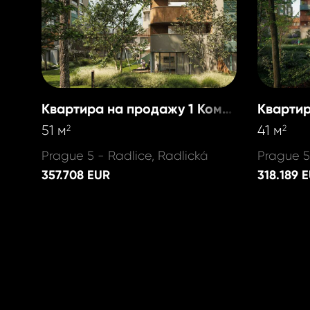
Квартира на продажу 1 Комната
51 м
41 м
2
2
Prague 5 - Radlice, Radlická
Prague 5
357.708 EUR
318.189 