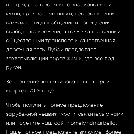
Эмираты, Dub
центры, рестораны интернациональной
ID1724 -
Village
1 Ком
кухни, прекрасные пляжи, неограниченные
Объеди
возможности для общения и проведения
Араб
свободного времени, а также качественный
Ваш
Эмираты,
общественный транспорт и качественная
Jumeirah
дорожная сеть. Дубай предлагает
Cir
Ва
захватывающий образ жизни, где все под
рукой.
Ваш 
Завершение запланировано на второй
квартал 2026 года.
Ваш 
Чтобы получить полное предложение
Ф
зарубежной недвижимости, свяжитесь с нами
или посетите наш сайт homelandmarbella.
И
Наше полное предложение включает более