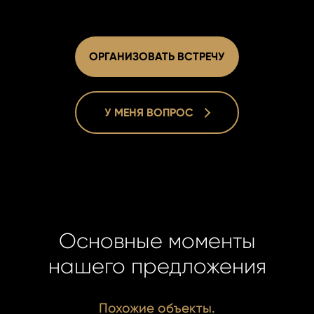
ОРГАНИЗОВАТЬ ВСТРЕЧУ
У МЕНЯ ВОПРОС
Filip Kubu
Filip Kubu
Real Esta
Real Esta
Manager
Manager
+420 731 
Основные моменты
+420 731 
kubus@ho
kubus@ho
нашего предложения
Похожие объекты.