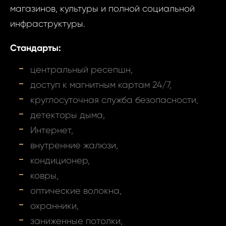
недви
магазинов, культуры и полной социальной
Holešovice,
инфраструктуры.
ID1591 
Ваш
Стандарты:
Pragu
Holeš
центральный ресепшн,
Janko
доступ к магнитным картам 24/7,
Ва
круглосуточная служба безопасности,
Ваш 
детекторы дыма,
Интернет,
внутренние жалюзи,
Ваш 
кондиционер,
ковры,
Ф
оптические волокна,
И
охранники,
заниженные потолки,