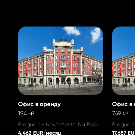
Офис в аренду
Офис в 
194 м
769 м
2
2
Prague 1 - Nové Město, Na Poříčí
Prague 1
4.462 EUR/месяц
17.687 E