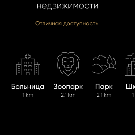
недвижимости
Отличная доступность.
Больница
Зоопарк
Парк
Шк
1 km
2.1 km
2.1 km
1