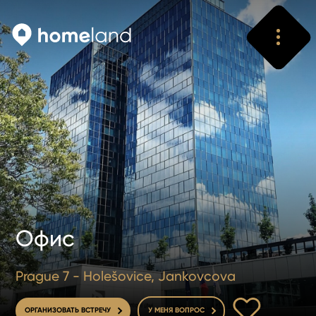
Искать
Vyhledat
Офис
Prague 7 - Holešovice, Jankovcova
В ИЗБРАННОЕ
ОРГАНИЗОВАТЬ ВСТРЕЧУ
У МЕНЯ ВОПРОС