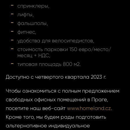
спринклеры,
Фам
лифты,
фальшполы,
Время
фитнес,
Прим
удобства для велосипедистов,
стоимость парковки 150 евро/место/
При
месяц + НДС,
типовая площадь 800 м2.
Доступно с четвертого квартала 2023 г.
Даю
Даю сог
Чтобы ознакомиться с полным предложением
сог
обработк
обра
свободных офисных помещений в Праге,
персона
пер
посетите наш веб-сайт
www.homeland.cz
.
данных..
данн
Кроме того, мы будем рады подготовить
альтернативное индивидуальное