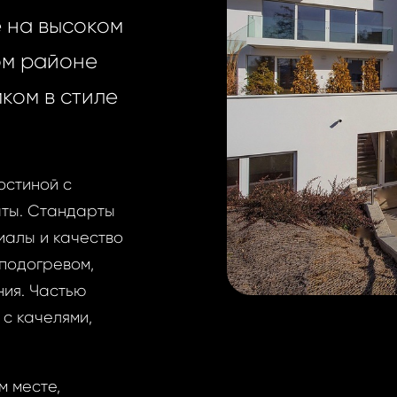
 на высоком
ом районе
мком в стиле
остиной с
аты. Стандарты
иалы и качество
 подогревом,
ия. Частью
с качелями,
м месте,