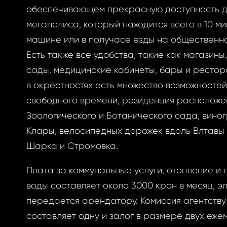
обеспечивающем прекрасную доступность д
мегаполиса, который находится всего в 10 м
ризоваться
машине или в получасе езды на общественн
Есть также все удобства, такие как магазины
сады, медицинские кабинеты, бары и рестора
в окрестностях есть множество возможносте
BOOK
ытый
свободного времени, резиденция расположе
Зоологического и Ботанического сада, виног
BOOK
Клары, велосипедных дорожек вдоль Влтавы 
GLE
Шарка и Стромовка.
оль
GLE
Плата за коммунальные услуги, отопление и
РОННОЙ ПОЧТЕ
воды составляет около 3000 крон в месяц, э
передается арендатору. Комиссия агентств
вам ссылку на
составляет одну и залог в размере двух еже
у, где вы можете