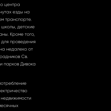
о центра
инутах езды на
ом транспорте.
, школы, детские
ны. Кроме того,
й для проведения
на недалеко от
радников Св.
и парков Дивока
 потребление
лектричество
у недвижимости
месячных