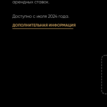
овый пароль.
арендных ставок.
Доступно с июля 2024 года.
ДОПОЛНИТЕЛЬНАЯ ИНФОРМАЦИЯ
АВИТЬ
ОВАТЬСЯ
АВИТЬ
ОВАТЬСЯ
ницу авторизации.
 пароль?
учётной записи
айте её сейчас