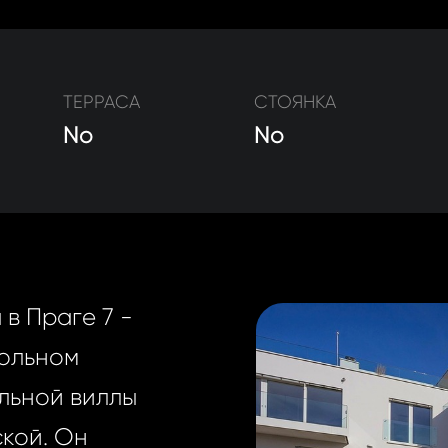
ТЕРРАСА
СТОЯНКА
No
No
в Праге 7 -
кольном
льной виллы
кой. Он