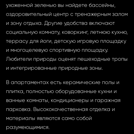
ухоженной зеленью вы найдете бассейны,
оздоровительный центр с тренажерным залом
и зону отдыха. Другие удобства включают
социальную комнату, коворкинг, летнюю кухню,
террасу для йоги, детскую игровую площадку
и многоцелевую спортивную площадку.
Любители природы оценят пешеходные тропы
и интегрированные природные зоны.
Запр
В апартаментах есть керамические полы и
Роскошная жиз
плитка, полностью оборудованные кухни и
недви
море в Ла Ка
ванные комнаты, кондиционеры и гаражная
Исп
Роскошн
парковка. Высококачественная отделка и
с видом 
материалы являются само собой
Ваш
Ла Кала 
разумеющимися.
- Ис