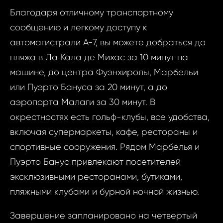
Благодаря отличному транспортному
Ва
сообщению и легкому доступу к
Ваш 
автомагистрали A-7, вы можете добраться до
пляжа в Ла Кала де Михас за 10 минут на
машине, до центра Фуэнхиролы, Марбельи
Ваш 
или Пуэрто Бануса за 20 минут, а до
аэропорта Малаги за 30 минут. В
Ф
окрестностях есть гольф-клубы, все удобства,
И
включая супермаркеты, кафе, рестораны и
спортивные сооружения. Рядом Марбелья и
Пуэрто Банус привлекают посетителей
Фам
эксклюзивными ресторанами, бутиками,
пляжными клубами и бурной ночной жизнью.
Время
Прим
Завершение запланировано на четвертый