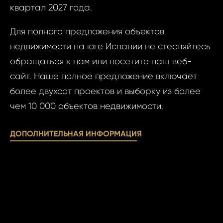
квартал 2027 года.
При
Для полного предложения объектов
недвижимости на юге Испании не стесняйтесь
обращаться к нам или посетите наш веб-
Даю
сайт. Наше полное предложение включает
сог
Даю сог
более двухсот проектов и выборку из более
обра
обработк
чем 10 000 объектов недвижимости.
пер
персона
данн
данных..
ДОПОЛНИТЕЛЬНАЯ ИНФОРМАЦИЯ
ОТПР
ОТПР