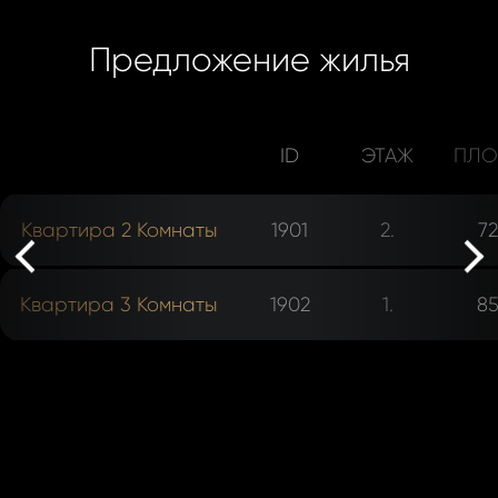
Предложение жилья
ID
ЭТАЖ
ПЛО
rev
Квартира 2 Комнаты
1901
2.
72
ne
Квартира 3 Комнаты
1902
1.
85