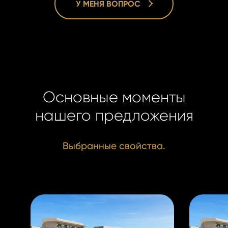
У МЕНЯ ВОПРОС
Основные моменты
нашего предложения
Filip Kubu
Filip Kubu
Real Esta
Real Esta
Выбранные свойства.
Manager
Manager
+420 731 
+420 731 
kubus@ho
kubus@ho