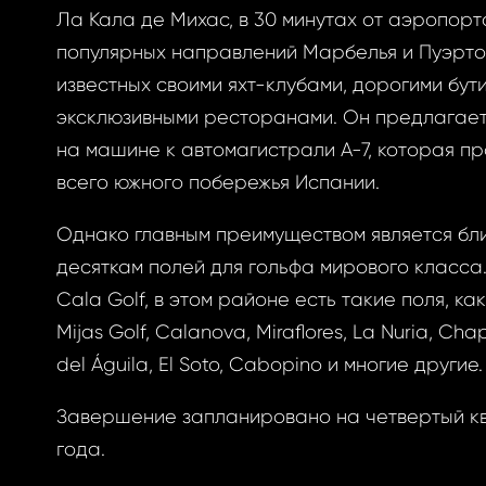
овый пароль.
Ла Кала де Михас, в 30 минутах от аэропорт
популярных направлений Марбелья и Пуэрто
известных своими яхт-клубами, дорогими бут
эксклюзивными ресторанами. Он предлагает
на машине к автомагистрали А-7, которая пр
всего южного побережья Испании.
АВИТЬ
ОВАТЬСЯ
Однако главным преимуществом является бли
АВИТЬ
ОВАТЬСЯ
ницу авторизации.
 пароль?
десяткам полей для гольфа мирового класса
Cala Golf, в этом районе есть такие поля, как
Mijas Golf, Calanova, Miraflores, La Nuria, Cha
del Águila, El Soto, Cabopino и многие другие.
учётной записи
айте её сейчас
Завершение запланировано на четвертый к
года.