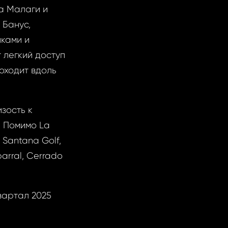
а Малаги и
 Банус,
иками и
 легкий доступ
оходит вдоль
зость к
. Помимо La
 Santana Golf,
parral, Cerrado
вартал 2025