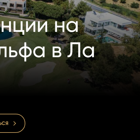
нции на
льфа в Ла
ЬСЯ
ЬСЯ