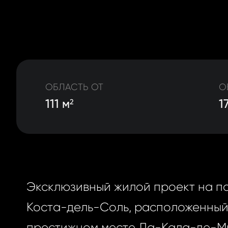
ОБЛАСТЬ ОТ
О
111 м
1
2
Эксклюзивный жилой проект на п
Коста-дель-Соль, расположенный
престижном месте Ла-Кала-де-М