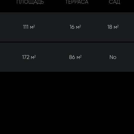
ПЛОЩАДЬ
ТЕРРАСА
САД
111 м
16 м
18 м
2
2
2
172 м
86 м
No
2
2