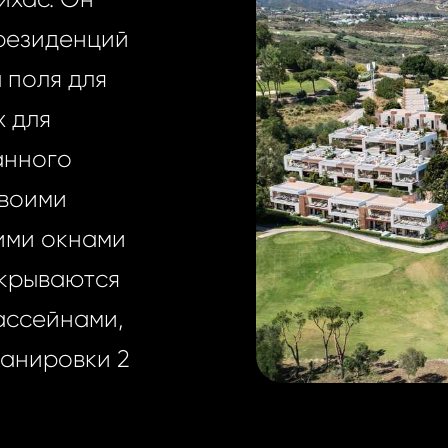
резиденций
 поля для
х для
анного
своими
ими окнами
ткрываются
ассейнами,
ланировки 2
.