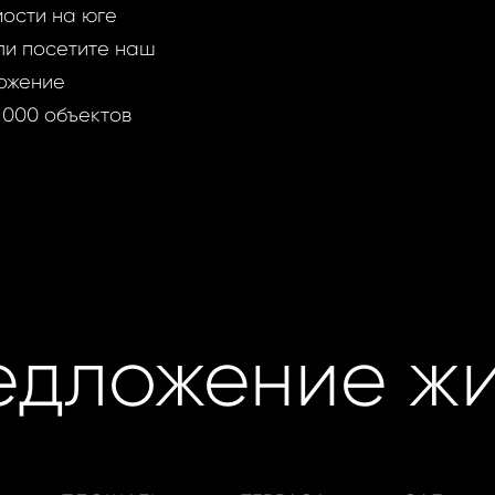
ости на юге
ли посетите наш
ожение
 000 объектов
едложение жи