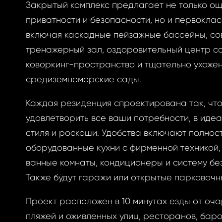
Закрытый комплекс предлагает не только о
приватности и безопасности, но и первоклас
ризоваться
включая каскадные пейзажные бассейны, с
тренажерный зал, оздоровительный центр со
коворкинг-пространство и тщательно ухоже
средиземноморские сады.
BOOK
ытый
Каждая резиденция спроектирована так, чт
BOOK
удовлетворить все ваши потребности, в иде
стиля и роскоши. Удобства включают полнос
GLE
оль
оборудованные кухни с фирменной техникой,
ванные комнаты, кондиционеры и систему бе
GLE
Также будут гаражи или открытые парковочн
РОННОЙ ПОЧТЕ
вам ссылку на
Проект расположен в 10 минутах езды от оч
у, где вы можете
пляжей и оживленных улиц, ресторанов, баро