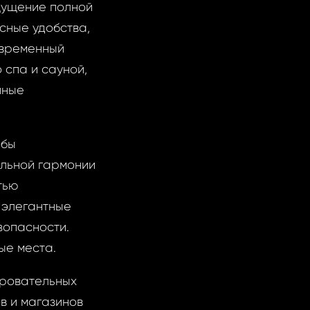
щущение полной
сные удобства,
овременный
 спа и сауной,
нные
обы
альной гармонии
тью
 элегантные
зопасности.
ые места.
аровательных
в и магазинов