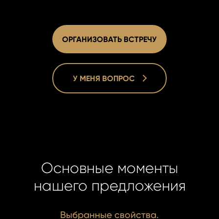
Jan Křiváč
ОРГАНИЗОВАТЬ ВСТРЕЧУ
Real Estate
Jan Křiváč
Real Estate
+420 731 5
krivacek@h
+420 731 5
У МЕНЯ ВОПРОС
krivacek@h
Основные моменты
нашего предложения
Выбранные свойства.