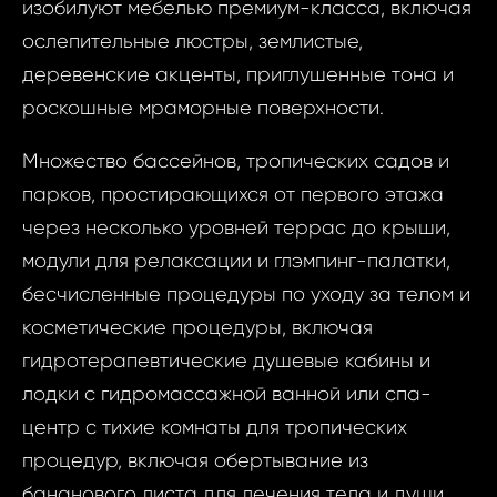
изобилуют мебелью премиум-класса, включая
ослепительные люстры, землистые,
деревенские акценты, приглушенные тона и
роскошные мраморные поверхности.
Множество бассейнов, тропических садов и
Запр
парков, простирающихся от первого этажа
недви
Роскошная р
через несколько уровней террас до крыши,
берегу моря в
модули для релаксации и глэмпинг-палатки,
Роск
вдохновленна
бесчисленные процедуры по уходу за телом и
резиде
модным бренд
косметические процедуры, включая
берегу
Объединенн
гидротерапевтические душевые кабины и
Дубай 
Эми
вдохно
лодки с гидромассажной ванной или спа-
италь
центр с тихие комнаты для тропических
Ваш
модным 
процедур, включая обертывание из
Cava
бананового листа для лечения тела и души.