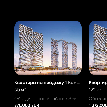
Квартира на продажу 1 Комната
80 м
122 м
2
2
Объединенные Арабские Эмираты, Dubai - Marina
870.000 EUR
1.372.00