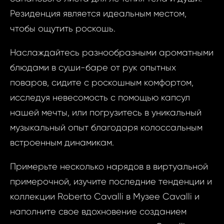
Объеди
Резиденция является идеальным местом,
Ва
Араб
чтобы ощутить роскошь.
Эми
Наслаждайтесь разнообразными ароматными
блюдами в суши-баре от рук опытных
Ваш 
поваров, сидите с роскошным комфортом,
исследуя невесомость с помощью капсул
Ф
нашей мечты, или погрузитесь в уникальный
Ваш 
музыкальный опыт благодаря колоссальным
встроенным динамикам.
И
Примерьте несколько нарядов в виртуальной
примерочной, изучите последние тенденции и
коллекции Roberto Cavalli в Музее Cavalli и
Время
Фам
наполните свое вдохновение созданием