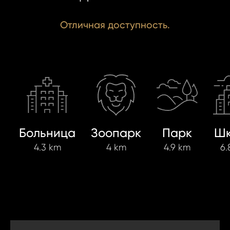
Отличная доступность.
Больница
Зоопарк
Парк
Шк
4.3 km
4 km
4.9 km
6.