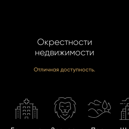
ОВАТЬСЯ
ницу авторизации.
 пароль?
Окрестности
учётной записи
недвижимости
айте её сейчас
Отличная доступность.