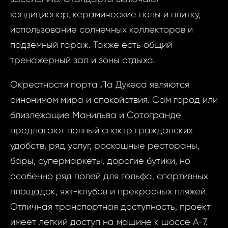
кондиционер, керамические полы и плитку,
использование солнечных коллекторов и
подземный гараж. Также есть общий
тренажерный зал и зоны отдыха.
Окрестности порта Ла Дукеса являются
синонимом мира и спокойствия. Сам город или
близлежащие Манильва и Сотогранде
предлагают полный спектр гражданских
Запр
Квартиры у 
удобств, ряд услуг, роскошные рестораны,
недви
Дукеса -
бары, супермаркеты, дорогие бутики, но
особенно ряд полей для гольфа, спортивных
Квартиры
Ваш
площадок, яхт-клубов и прекрасных пляжей.
в Ла-Д
Исп
Отличная транспортная доступность, проект
имеет легкий доступ на машине к шоссе А-7.