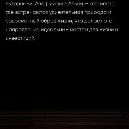
выгодными. Австрийские Альпы — это место,
где встречаются удивительная природа и
современный образ жизни, что делает это
направление идеальным местом для жизни и
инвестиций.
оваться
BOOK
GLE
 пароль
вам ссылку на
РОННОЙ ПОЧТЕ