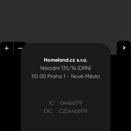
Homeland.cz s.r.o.
Národní 135/14 (DRN)
110 00 Praha 1 - Nové Město
IC 04466179
DIC CZ04466179